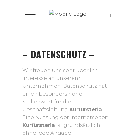
– DATENSCHUTZ –
Wir freuen uns sehr über Ihr
Interesse an unserem
Unternehmen. Datenschutz hat
einen besonders hohen
Stellenwert für die
Geschäftsleitung
Kurfürsteria
Eine Nutzung der Internetseiten
Kurfürsteria
ist grundsätzlich
ohne jede Angabe